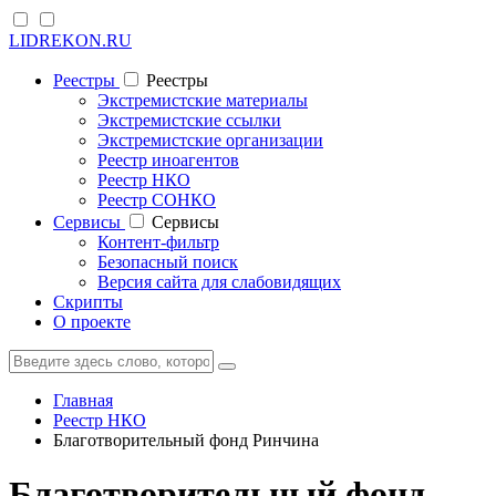
LIDREKON.RU
Реестры
Реестры
Экстремистские материалы
Экстремистские ссылки
Экстремистские организации
Реестр иноагентов
Реестр НКО
Реестр СОНКО
Cервисы
Cервисы
Контент-фильтр
Безопасный поиск
Версия сайта для слабовидящих
Скрипты
О проекте
Главная
Реестр НКО
Благотворительный фонд Ринчина
Благотворительный фонд