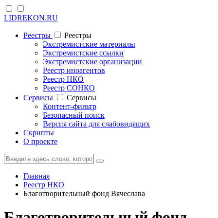
LIDREKON.RU
Реестры
Реестры
Экстремистские материалы
Экстремистские ссылки
Экстремистские организации
Реестр иноагентов
Реестр НКО
Реестр СОНКО
Cервисы
Cервисы
Контент-фильтр
Безопасный поиск
Версия сайта для слабовидящих
Скрипты
О проекте
Главная
Реестр НКО
Благотворительный фонд Вячеслава
Благотворительный фонд