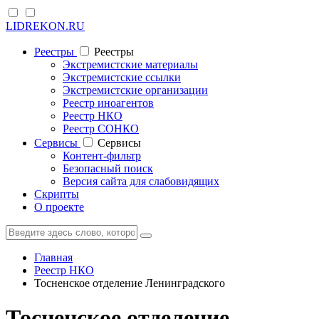
LIDREKON.RU
Реестры
Реестры
Экстремистские материалы
Экстремистские ссылки
Экстремистские организации
Реестр иноагентов
Реестр НКО
Реестр СОНКО
Cервисы
Cервисы
Контент-фильтр
Безопасный поиск
Версия сайта для слабовидящих
Скрипты
О проекте
Главная
Реестр НКО
Тосненское отделение Ленинградского
Тосненское отделение