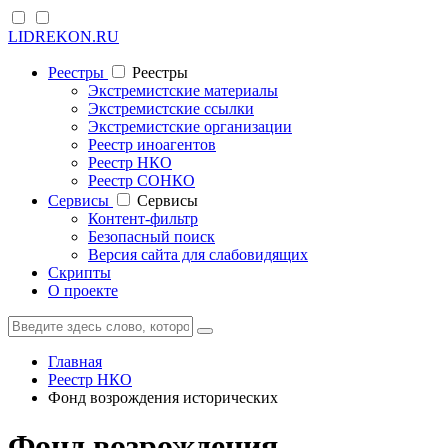
LIDREKON.RU
Реестры
Реестры
Экстремистские материалы
Экстремистские ссылки
Экстремистские организации
Реестр иноагентов
Реестр НКО
Реестр СОНКО
Cервисы
Cервисы
Контент-фильтр
Безопасный поиск
Версия сайта для слабовидящих
Скрипты
О проекте
Главная
Реестр НКО
Фонд возрождения исторических
Фонд возрождения