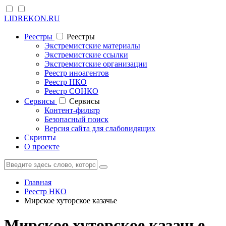
LIDREKON.RU
Реестры
Реестры
Экстремистские материалы
Экстремистские ссылки
Экстремистские организации
Реестр иноагентов
Реестр НКО
Реестр СОНКО
Cервисы
Cервисы
Контент-фильтр
Безопасный поиск
Версия сайта для слабовидящих
Скрипты
О проекте
Главная
Реестр НКО
Мирское хуторское казачье
Мирское хуторское казачье