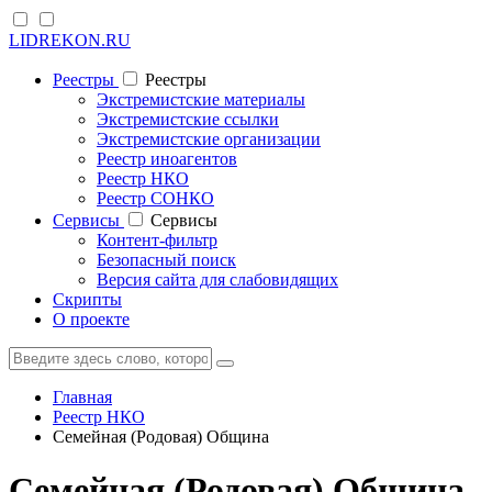
LIDREKON.RU
Реестры
Реестры
Экстремистские материалы
Экстремистские ссылки
Экстремистские организации
Реестр иноагентов
Реестр НКО
Реестр СОНКО
Cервисы
Cервисы
Контент-фильтр
Безопасный поиск
Версия сайта для слабовидящих
Скрипты
О проекте
Главная
Реестр НКО
Семейная (Родовая) Община
Семейная (Родовая) Община