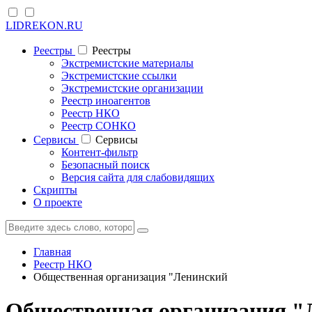
LIDREKON.RU
Реестры
Реестры
Экстремистские материалы
Экстремистские ссылки
Экстремистские организации
Реестр иноагентов
Реестр НКО
Реестр СОНКО
Cервисы
Cервисы
Контент-фильтр
Безопасный поиск
Версия сайта для слабовидящих
Скрипты
О проекте
Главная
Реестр НКО
Общественная организация "Ленинский
Общественная организация "