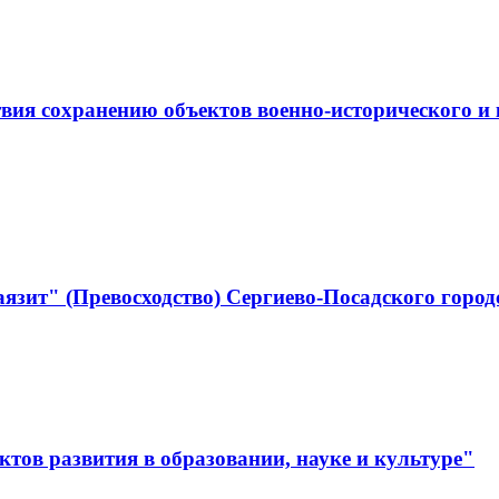
ствия сохранению объектов военно-историческо
язит" (Превосходство) Сергиево-Посадского город
тов развития в образовании, науке и культуре"