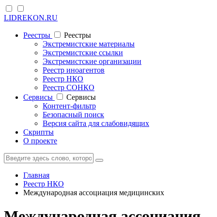
LIDREKON.RU
Реестры
Реестры
Экстремистские материалы
Экстремистские ссылки
Экстремистские организации
Реестр иноагентов
Реестр НКО
Реестр СОНКО
Cервисы
Cервисы
Контент-фильтр
Безопасный поиск
Версия сайта для слабовидящих
Скрипты
О проекте
Главная
Реестр НКО
Международная ассоциация медицинских
Международная ассоциация