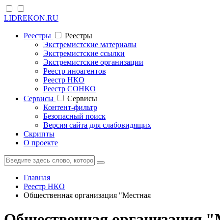
LIDREKON.RU
Реестры
Реестры
Экстремистские материалы
Экстремистские ссылки
Экстремистские организации
Реестр иноагентов
Реестр НКО
Реестр СОНКО
Cервисы
Cервисы
Контент-фильтр
Безопасный поиск
Версия сайта для слабовидящих
Скрипты
О проекте
Главная
Реестр НКО
Общественная организация "Местная
Общественная организация "