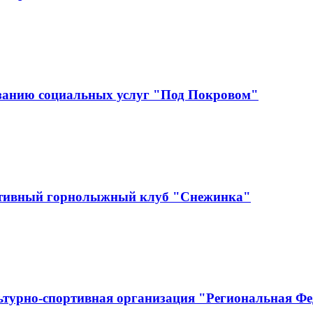
занию социальных услуг "Под Покровом"
ртивный горнолыжный клуб "Снежинка"
ьтурно-спортивная организация "Региональная Ф