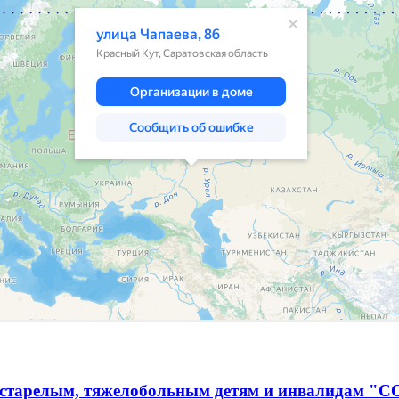
естарелым, тяжелобольным детям и инвалидам "