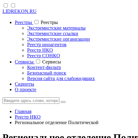
LIDREKON.RU
Реестры
Реестры
Экстремистские материалы
Экстремистские ссылки
Экстремистские организации
Реестр иноагентов
Реестр НКО
Реестр СОНКО
Cервисы
Cервисы
Контент-фильтр
Безопасный поиск
Версия сайта для слабовидящих
Скрипты
О проекте
Главная
Реестр НКО
Региональное отделение Политической
Региональное отделение Поли