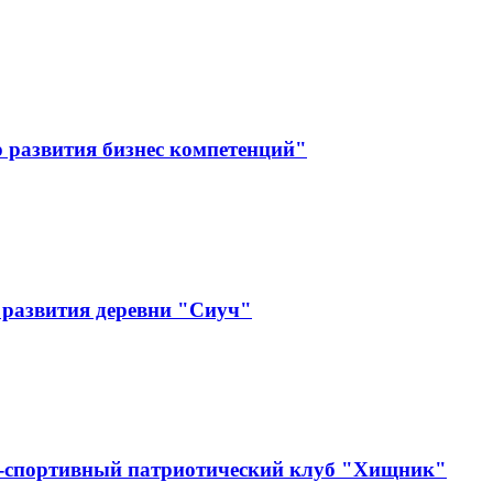
 развития бизнес компетенций"
 развития деревни "Сиуч"
о-спортивный патриотический клуб "Хищник"