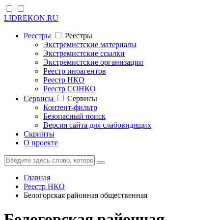
LIDREKON.RU
Реестры
Реестры
Экстремистские материалы
Экстремистские ссылки
Экстремистские организации
Реестр иноагентов
Реестр НКО
Реестр СОНКО
Cервисы
Cервисы
Контент-фильтр
Безопасный поиск
Версия сайта для слабовидящих
Скрипты
О проекте
Главная
Реестр НКО
Белогорская районная общественная
Белогорская районная