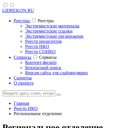
LIDREKON.RU
Реестры
Реестры
Экстремистские материалы
Экстремистские ссылки
Экстремистские организации
Реестр иноагентов
Реестр НКО
Реестр СОНКО
Cервисы
Cервисы
Контент-фильтр
Безопасный поиск
Версия сайта для слабовидящих
Скрипты
О проекте
Главная
Реестр НКО
Региональное отделение
Региональное отделение