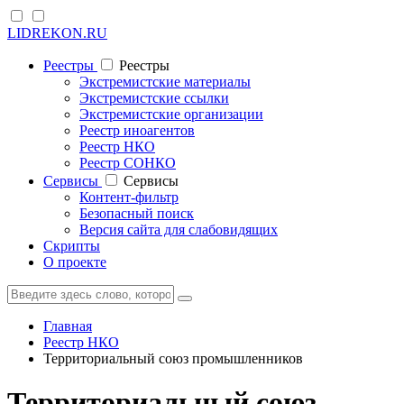
LIDREKON.RU
Реестры
Реестры
Экстремистские материалы
Экстремистские ссылки
Экстремистские организации
Реестр иноагентов
Реестр НКО
Реестр СОНКО
Cервисы
Cервисы
Контент-фильтр
Безопасный поиск
Версия сайта для слабовидящих
Скрипты
О проекте
Главная
Реестр НКО
Территориальный союз промышленников
Территориальный союз