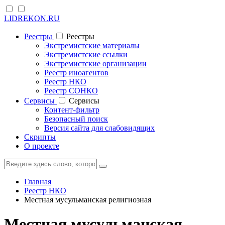
LIDREKON.RU
Реестры
Реестры
Экстремистские материалы
Экстремистские ссылки
Экстремистские организации
Реестр иноагентов
Реестр НКО
Реестр СОНКО
Cервисы
Cервисы
Контент-фильтр
Безопасный поиск
Версия сайта для слабовидящих
Скрипты
О проекте
Главная
Реестр НКО
Местная мусульманская религиозная
Местная мусульманская