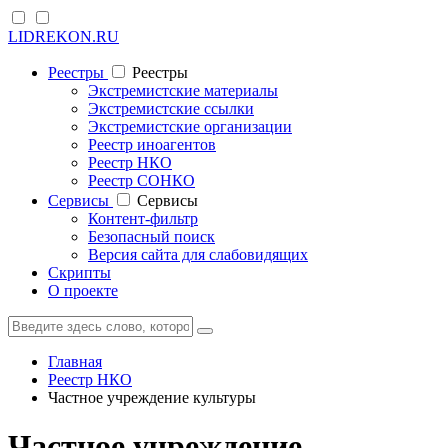
LIDREKON.RU
Реестры
Реестры
Экстремистские материалы
Экстремистские ссылки
Экстремистские организации
Реестр иноагентов
Реестр НКО
Реестр СОНКО
Cервисы
Cервисы
Контент-фильтр
Безопасный поиск
Версия сайта для слабовидящих
Скрипты
О проекте
Главная
Реестр НКО
Частное учреждение культуры
Частное учреждение