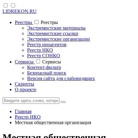
LIDREKON.RU
Реестры
Реестры
Экстремистские материалы
Экстремистские ссылки
Экстремистские организации
Реестр иноагентов
Реестр НКО
Реестр СОНКО
Cервисы
Cервисы
Контент-фильтр
Безопасный поиск
Версия сайта для слабовидящих
Скрипты
О проекте
Главная
Реестр НКО
Местная общественная организация
Местная общественная