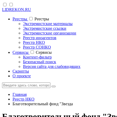
LIDREKON.RU
Реестры
Реестры
Экстремистские материалы
Экстремистские ссылки
Экстремистские организации
Реестр иноагентов
Реестр НКО
Реестр СОНКО
Cервисы
Cервисы
Контент-фильтр
Безопасный поиск
Версия сайта для слабовидящих
Скрипты
О проекте
Главная
Реестр НКО
Благотворительный фонд "Звезда
Благотворительный фонд "Зв