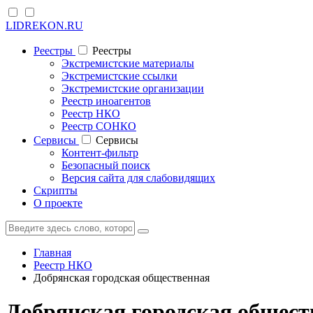
LIDREKON.RU
Реестры
Реестры
Экстремистские материалы
Экстремистские ссылки
Экстремистские организации
Реестр иноагентов
Реестр НКО
Реестр СОНКО
Cервисы
Cервисы
Контент-фильтр
Безопасный поиск
Версия сайта для слабовидящих
Скрипты
О проекте
Главная
Реестр НКО
Добрянская городская общественная
Добрянская городская общес