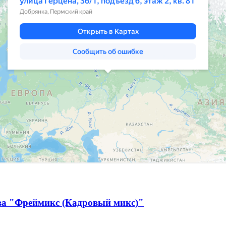
тва "Фреймикс (Кадровый микс)"