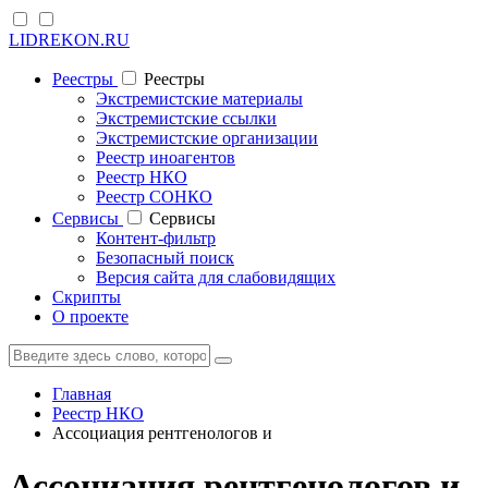
LIDREKON.RU
Реестры
Реестры
Экстремистские материалы
Экстремистские ссылки
Экстремистские организации
Реестр иноагентов
Реестр НКО
Реестр СОНКО
Cервисы
Cервисы
Контент-фильтр
Безопасный поиск
Версия сайта для слабовидящих
Скрипты
О проекте
Главная
Реестр НКО
Ассоциация рентгенологов и
Ассоциация рентгенологов и