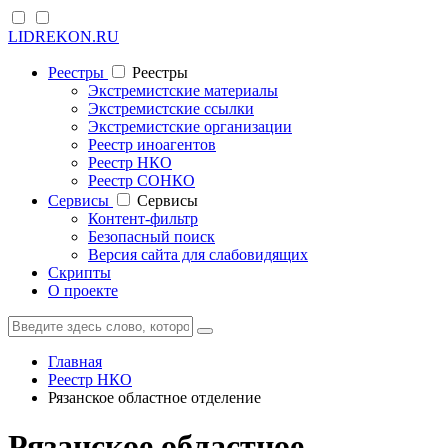
LIDREKON.RU
Реестры
Реестры
Экстремистские материалы
Экстремистские ссылки
Экстремистские организации
Реестр иноагентов
Реестр НКО
Реестр СОНКО
Cервисы
Cервисы
Контент-фильтр
Безопасный поиск
Версия сайта для слабовидящих
Скрипты
О проекте
Главная
Реестр НКО
Рязанское областное отделение
Рязанское областное