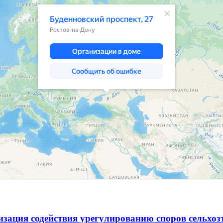
зация содействия урегулированию споров сельхо