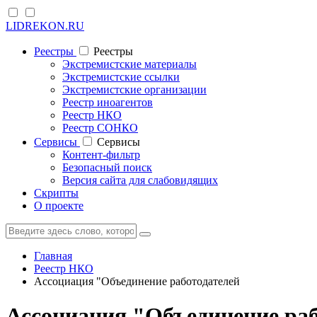
LIDREKON.RU
Реестры
Реестры
Экстремистские материалы
Экстремистские ссылки
Экстремистские организации
Реестр иноагентов
Реестр НКО
Реестр СОНКО
Cервисы
Cервисы
Контент-фильтр
Безопасный поиск
Версия сайта для слабовидящих
Скрипты
О проекте
Главная
Реестр НКО
Ассоциация "Объединение работодателей
Ассоциация "Объединение раб