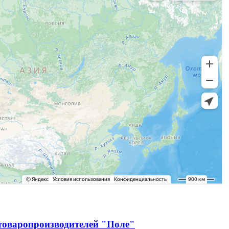
зтоваропроизводителей "Поле"