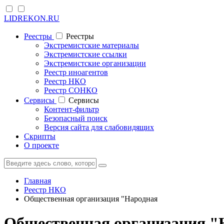
LIDREKON.RU
Реестры
Реестры
Экстремистские материалы
Экстремистские ссылки
Экстремистские организации
Реестр иноагентов
Реестр НКО
Реестр СОНКО
Cервисы
Cервисы
Контент-фильтр
Безопасный поиск
Версия сайта для слабовидящих
Скрипты
О проекте
Главная
Реестр НКО
Общественная организация "Народная
Общественная организация "