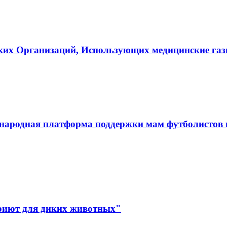
ких Организаций, Использующих медицинские га
ародная платформа поддержки мам футболистов и
иют для диких животных"