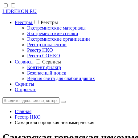
LIDREKON.RU
Реестры
Реестры
Экстремистские материалы
Экстремистские ссылки
Экстремистские организации
Реестр иноагентов
Реестр НКО
Реестр СОНКО
Cервисы
Cервисы
Контент-фильтр
Безопасный поиск
Версия сайта для слабовидящих
Скрипты
О проекте
Главная
Реестр НКО
Самарская городская некоммерческая
Самарская городская некомм