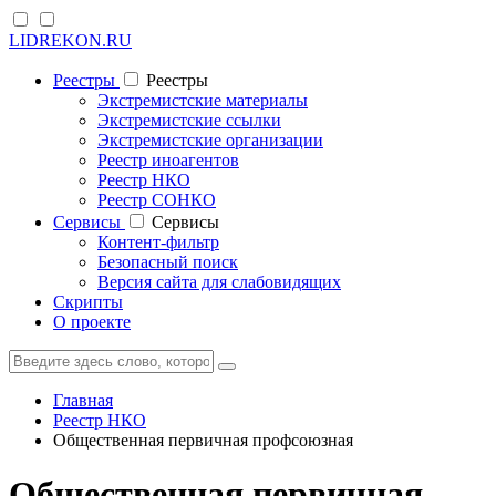
LIDREKON.RU
Реестры
Реестры
Экстремистские материалы
Экстремистские ссылки
Экстремистские организации
Реестр иноагентов
Реестр НКО
Реестр СОНКО
Cервисы
Cервисы
Контент-фильтр
Безопасный поиск
Версия сайта для слабовидящих
Скрипты
О проекте
Главная
Реестр НКО
Общественная первичная профсоюзная
Общественная первичная