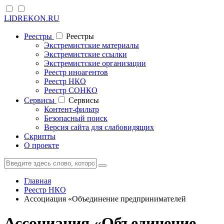
LIDREKON.RU
Реестры
Реестры
Экстремистские материалы
Экстремистские ссылки
Экстремистские организации
Реестр иноагентов
Реестр НКО
Реестр СОНКО
Cервисы
Cервисы
Контент-фильтр
Безопасный поиск
Версия сайта для слабовидящих
Скрипты
О проекте
Главная
Реестр НКО
Ассоциация «Объединение предпринимателей
Ассоциация «Объединение