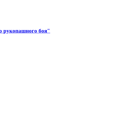
о рукопашного боя"