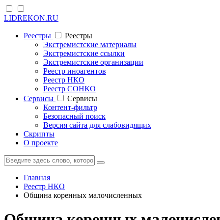
LIDREKON.RU
Реестры
Реестры
Экстремистские материалы
Экстремистские ссылки
Экстремистские организации
Реестр иноагентов
Реестр НКО
Реестр СОНКО
Cервисы
Cервисы
Контент-фильтр
Безопасный поиск
Версия сайта для слабовидящих
Скрипты
О проекте
Главная
Реестр НКО
Община коренных малочисленных
Община коренных малочислен