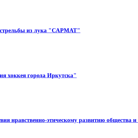
 стрельбы из лука "САРМАТ"
ия хоккея города Иркутска"
вия нравственно-этическому развитию общества и