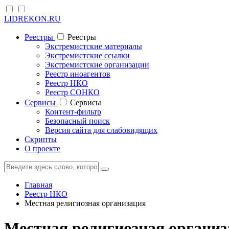
LIDREKON.RU
Реестры
Реестры
Экстремистские материалы
Экстремистские ссылки
Экстремистские организации
Реестр иноагентов
Реестр НКО
Реестр СОНКО
Cервисы
Cервисы
Контент-фильтр
Безопасный поиск
Версия сайта для слабовидящих
Скрипты
О проекте
Главная
Реестр НКО
Местная религиозная организация
Местная религиозная организ