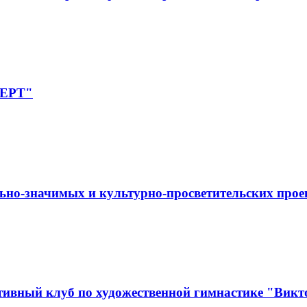
ПЕРТ"
ьно-значимых и культурно-просветительских прое
ивный клуб по художественной гимнастике "Викт