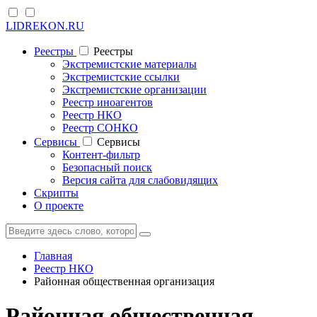
LIDREKON.RU
Реестры
Реестры
Экстремистские материалы
Экстремистские ссылки
Экстремистские организации
Реестр иноагентов
Реестр НКО
Реестр СОНКО
Cервисы
Cервисы
Контент-фильтр
Безопасный поиск
Версия сайта для слабовидящих
Скрипты
О проекте
Главная
Реестр НКО
Районная общественная организация
Районная общественная