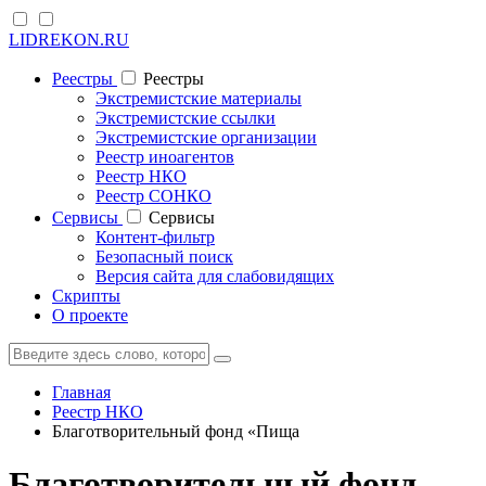
LIDREKON.RU
Реестры
Реестры
Экстремистские материалы
Экстремистские ссылки
Экстремистские организации
Реестр иноагентов
Реестр НКО
Реестр СОНКО
Cервисы
Cервисы
Контент-фильтр
Безопасный поиск
Версия сайта для слабовидящих
Скрипты
О проекте
Главная
Реестр НКО
Благотворительный фонд «Пища
Благотворительный фонд