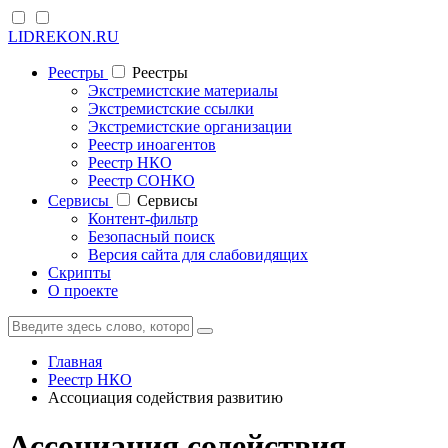
LIDREKON.RU
Реестры
Реестры
Экстремистские материалы
Экстремистские ссылки
Экстремистские организации
Реестр иноагентов
Реестр НКО
Реестр СОНКО
Cервисы
Cервисы
Контент-фильтр
Безопасный поиск
Версия сайта для слабовидящих
Скрипты
О проекте
Главная
Реестр НКО
Ассоциация содействия развитию
Ассоциация содействия