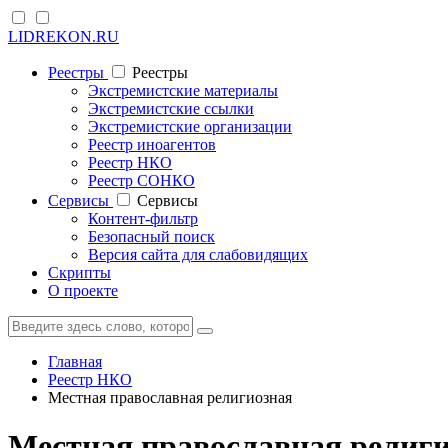
LIDREKON.RU
Реестры
Реестры
Экстремистские материалы
Экстремистские ссылки
Экстремистские организации
Реестр иноагентов
Реестр НКО
Реестр СОНКО
Cервисы
Cервисы
Контент-фильтр
Безопасный поиск
Версия сайта для слабовидящих
Скрипты
О проекте
Главная
Реестр НКО
Местная православная религиозная
Местная православная религи