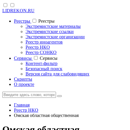
LIDREKON.RU
Реестры
Реестры
Экстремистские материалы
Экстремистские ссылки
Экстремистские организации
Реестр иноагентов
Реестр НКО
Реестр СОНКО
Cервисы
Cервисы
Контент-фильтр
Безопасный поиск
Версия сайта для слабовидящих
Скрипты
О проекте
Главная
Реестр НКО
Омская областная общественная
Омская областная