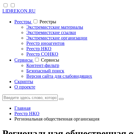
LIDREKON.RU
Реестры
Реестры
Экстремистские материалы
Экстремистские ссылки
Экстремистские организации
Реестр иноагентов
Реестр НКО
Реестр СОНКО
Cервисы
Cервисы
Контент-фильтр
Безопасный поиск
Версия сайта для слабовидящих
Скрипты
О проекте
Главная
Реестр НКО
Региональная общественная организация
Региональная общественная о