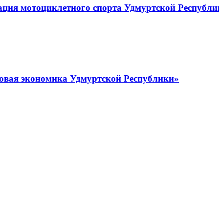
ация мотоциклетного спорта Удмуртской Республ
овая экономика Удмуртской Республики»