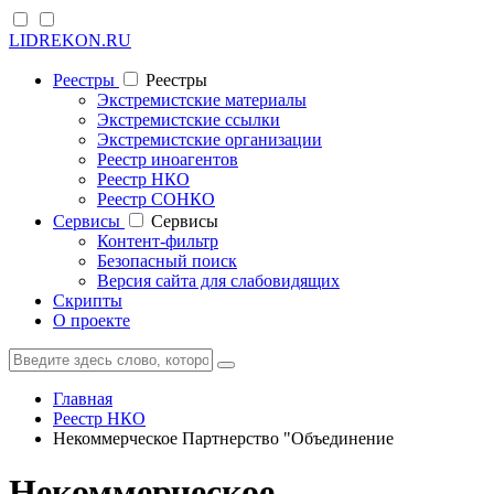
LIDREKON.RU
Реестры
Реестры
Экстремистские материалы
Экстремистские ссылки
Экстремистские организации
Реестр иноагентов
Реестр НКО
Реестр СОНКО
Cервисы
Cервисы
Контент-фильтр
Безопасный поиск
Версия сайта для слабовидящих
Скрипты
О проекте
Главная
Реестр НКО
Некоммерческое Партнерство "Объединение
Некоммерческое