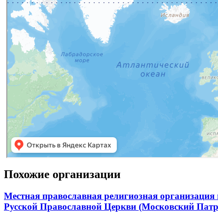
Похожие организации
Местная православная религиозная организация
Русской Православной Церкви (Московский Патр