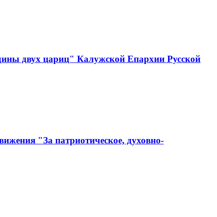
одины двух цариц" Калужской Епархии Русской
вижения "За патриотическое, духовно-