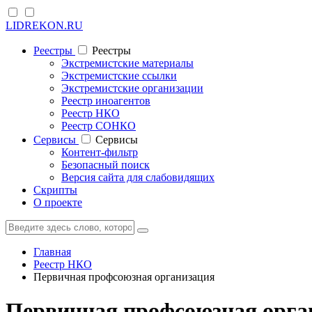
LIDREKON.RU
Реестры
Реестры
Экстремистские материалы
Экстремистские ссылки
Экстремистские организации
Реестр иноагентов
Реестр НКО
Реестр СОНКО
Cервисы
Cервисы
Контент-фильтр
Безопасный поиск
Версия сайта для слабовидящих
Скрипты
О проекте
Главная
Реестр НКО
Первичная профсоюзная организация
Первичная профсоюзная орга