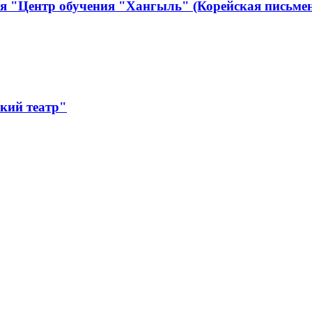
я "Центр обучения "Хангыль" (Корейская письмен
кий театр"