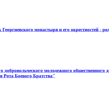
 Георгиевского монастыря и его окрестностей - р
го добровольческого молодежного общественного д
я Рота Боевого Братства"