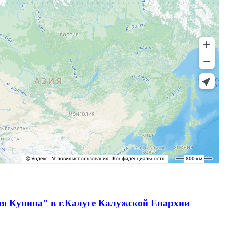
ая Купина" в г.Калуге Калужской Епархии