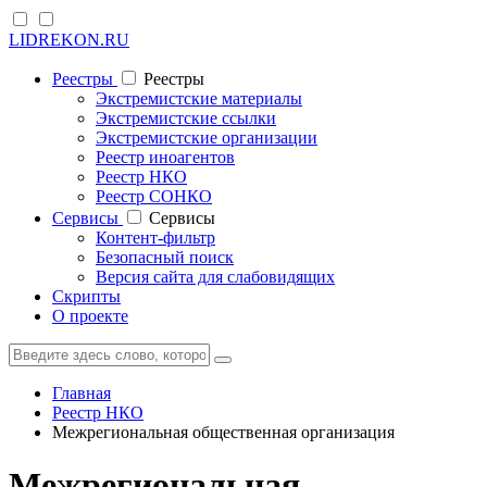
LIDREKON.RU
Реестры
Реестры
Экстремистские материалы
Экстремистские ссылки
Экстремистские организации
Реестр иноагентов
Реестр НКО
Реестр СОНКО
Cервисы
Cервисы
Контент-фильтр
Безопасный поиск
Версия сайта для слабовидящих
Скрипты
О проекте
Главная
Реестр НКО
Межрегиональная общественная организация
Межрегиональная