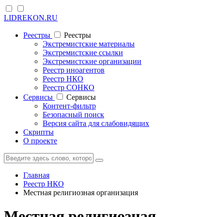
LIDREKON.RU
Реестры
Реестры
Экстремистские материалы
Экстремистские ссылки
Экстремистские организации
Реестр иноагентов
Реестр НКО
Реестр СОНКО
Cервисы
Cервисы
Контент-фильтр
Безопасный поиск
Версия сайта для слабовидящих
Скрипты
О проекте
Главная
Реестр НКО
Местная религиозная организация
Местная религиозная