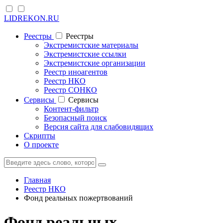
LIDREKON.RU
Реестры
Реестры
Экстремистские материалы
Экстремистские ссылки
Экстремистские организации
Реестр иноагентов
Реестр НКО
Реестр СОНКО
Cервисы
Cервисы
Контент-фильтр
Безопасный поиск
Версия сайта для слабовидящих
Скрипты
О проекте
Главная
Реестр НКО
Фонд реальных пожертвований
Фонд реальных