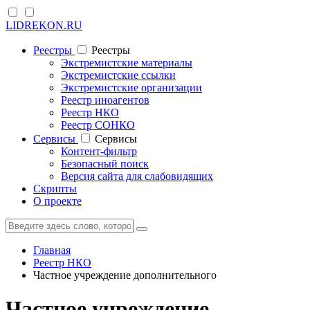
LIDREKON.RU
Реестры
Реестры
Экстремистские материалы
Экстремистские ссылки
Экстремистские организации
Реестр иноагентов
Реестр НКО
Реестр СОНКО
Cервисы
Cервисы
Контент-фильтр
Безопасный поиск
Версия сайта для слабовидящих
Скрипты
О проекте
Главная
Реестр НКО
Частное учреждение дополнительного
Частное учреждение