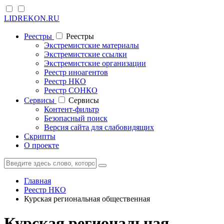
LIDREKON.RU
Реестры
Реестры
Экстремистские материалы
Экстремистские ссылки
Экстремистские организации
Реестр иноагентов
Реестр НКО
Реестр СОНКО
Cервисы
Cервисы
Контент-фильтр
Безопасный поиск
Версия сайта для слабовидящих
Скрипты
О проекте
Главная
Реестр НКО
Курская региональная общественная
Курская региональная