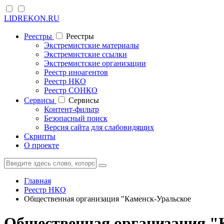
LIDREKON.RU
Реестры
Реестры
Экстремистские материалы
Экстремистские ссылки
Экстремистские организации
Реестр иноагентов
Реестр НКО
Реестр СОНКО
Cервисы
Cервисы
Контент-фильтр
Безопасный поиск
Версия сайта для слабовидящих
Скрипты
О проекте
Главная
Реестр НКО
Общественная организация "Каменск-Уральское
Общественная организация "