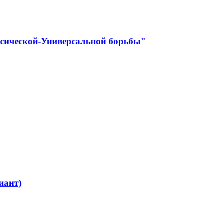
ссической-Универсальной борьбы"
иант)