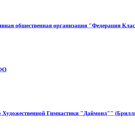
ивная общественная организация "Федерация Кла
рФО
р Художественной Гимнастики "Даймонд"" (Брилл