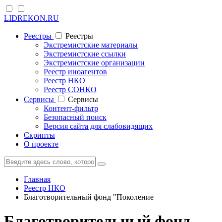
LIDREKON.RU
Реестры
Реестры
Экстремистские материалы
Экстремистские ссылки
Экстремистские организации
Реестр иноагентов
Реестр НКО
Реестр СОНКО
Cервисы
Cервисы
Контент-фильтр
Безопасный поиск
Версия сайта для слабовидящих
Скрипты
О проекте
Главная
Реестр НКО
Благотворительный фонд "Поколение
Благотворительный фонд