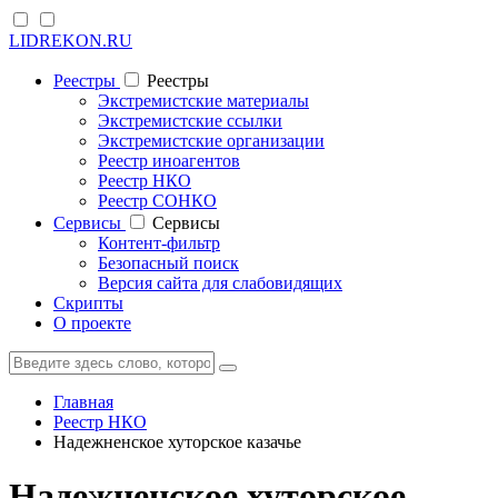
LIDREKON.RU
Реестры
Реестры
Экстремистские материалы
Экстремистские ссылки
Экстремистские организации
Реестр иноагентов
Реестр НКО
Реестр СОНКО
Cервисы
Cервисы
Контент-фильтр
Безопасный поиск
Версия сайта для слабовидящих
Скрипты
О проекте
Главная
Реестр НКО
Надежненское хуторское казачье
Надежненское хуторское