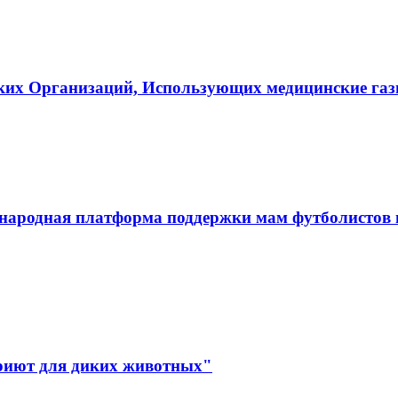
ких Организаций, Использующих медицинские га
ародная платформа поддержки мам футболистов и
иют для диких животных"