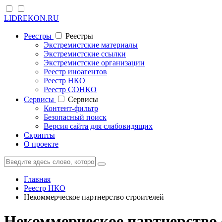
LIDREKON.RU
Реестры
Реестры
Экстремистские материалы
Экстремистские ссылки
Экстремистские организации
Реестр иноагентов
Реестр НКО
Реестр СОНКО
Cервисы
Cервисы
Контент-фильтр
Безопасный поиск
Версия сайта для слабовидящих
Скрипты
О проекте
Главная
Реестр НКО
Некоммерческое партнерство строителей
Некоммерческое партнерство