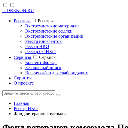
LIDREKON.RU
Реестры
Реестры
Экстремистские материалы
Экстремистские ссылки
Экстремистские организации
Реестр иноагентов
Реестр НКО
Реестр СОНКО
Cервисы
Cервисы
Контент-фильтр
Безопасный поиск
Версия сайта для слабовидящих
Скрипты
О проекте
Главная
Реестр НКО
Фонд ветеранов комсомола
Фонд ветеранов комсомола П