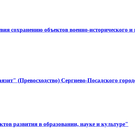
ствия сохранению объектов военно-историческо
язит" (Превосходство) Сергиево-Посадского город
тов развития в образовании, науке и культуре"