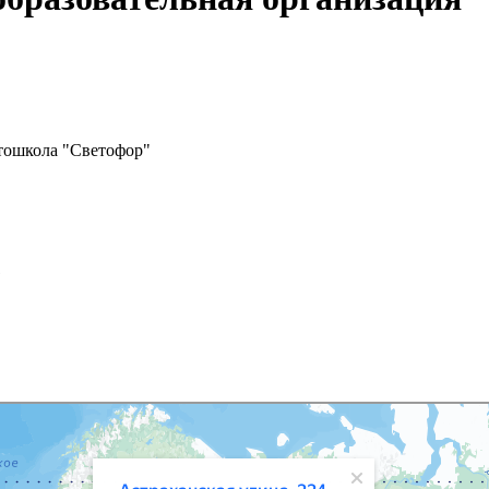
тошкола "Светофор"
1