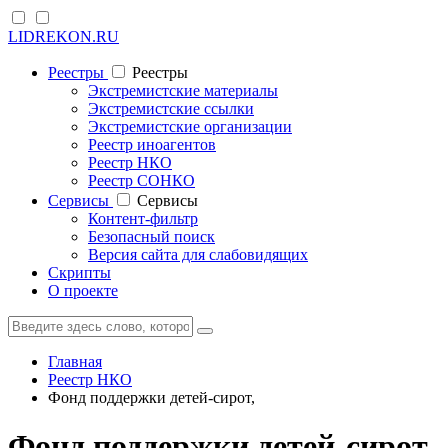
LIDREKON.RU
Реестры
Реестры
Экстремистские материалы
Экстремистские ссылки
Экстремистские организации
Реестр иноагентов
Реестр НКО
Реестр СОНКО
Cервисы
Cервисы
Контент-фильтр
Безопасный поиск
Версия сайта для слабовидящих
Скрипты
О проекте
Главная
Реестр НКО
Фонд поддержки детей-сирот,
Фонд поддержки детей-сирот,