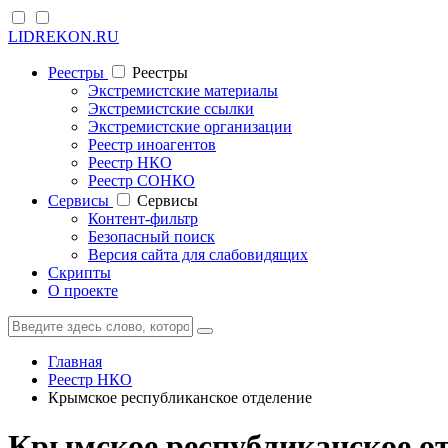
LIDREKON.RU
Реестры
Реестры
Экстремистские материалы
Экстремистские ссылки
Экстремистские организации
Реестр иноагентов
Реестр НКО
Реестр СОНКО
Cервисы
Cервисы
Контент-фильтр
Безопасный поиск
Версия сайта для слабовидящих
Скрипты
О проекте
Главная
Реестр НКО
Крымское республиканское отделение
Крымское республиканское о